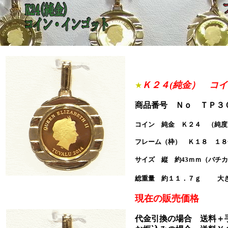
Ｋ２４(純金） コ
★
商品番号 Ｎｏ ＴＰ３００９
コイン 純金 Ｋ２４ （純度
フレーム（枠） Ｋ１８ １８
サイズ 縦 約43ｍｍ（バチカ
総重量 約１１．７ｇ
大
現在の販売価格 ￥
代金引換の場合 送料＋