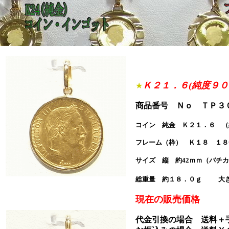
Ｋ２１．６(純度９
★
商品番号 Ｎｏ ＴＰ３０１６
コイン 純金 Ｋ２１．６ （
フレーム（枠） Ｋ１８ １
サイズ 縦 約42ｍｍ（バチカ
総重量 約１８．０ｇ
大
現在の販売価格 Ｓ
代金引換の場合 送料＋