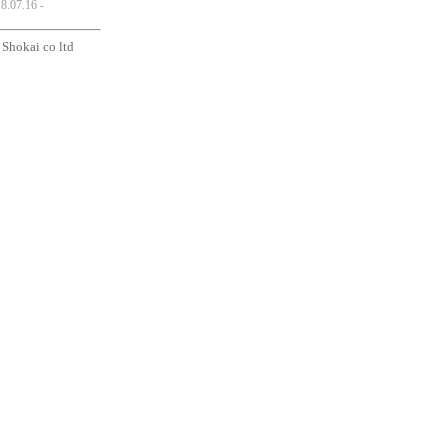
.07.16 -
i Shokai co ltd