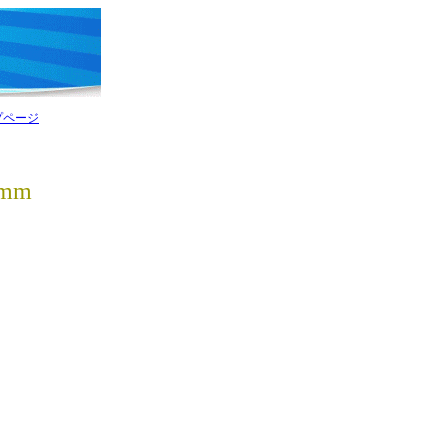
プページ
5mm