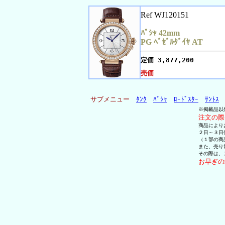
Ref WJ120151
ﾊﾟｼｬ 42mm
PG ﾍﾞｾﾞﾙﾀﾞｲﾔ AT
定価
3,877,200
売価
サブメニュー
ﾀﾝｸ
ﾊﾟｼｬ
ﾛｰﾄﾞｽﾀｰ
ｻﾝﾄｽ
※掲載品以
注文の際
商品により
２日～３日
（１部の商
また、売り
その際は、
お早ぎの