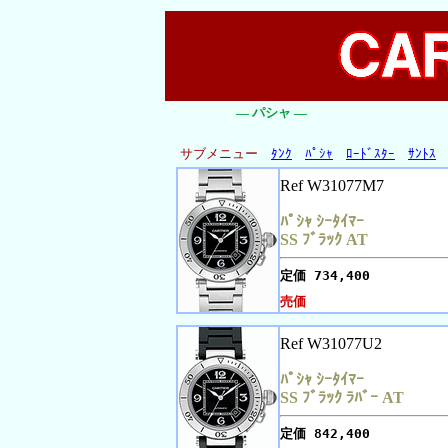
― パシャ ―
サブメニュー
ﾀﾝｸ
ﾊﾟｼｬ
ﾛｰﾄﾞｽﾀｰ
ｻﾝﾄｽ
Ref W31077M7
ﾊﾟｼｬ ｼｰﾀｲﾏｰ
SS ﾌﾞﾗｯｸ AT
定価
734,400
売価
Ref W31077U2
ﾊﾟｼｬ ｼｰﾀｲﾏｰ
SS ﾌﾞﾗｯｸ ﾗﾊﾞｰ AT
定価
842,400