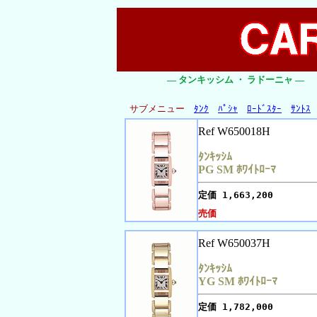
― タンキッシム ・ ラドーニャ ―
サブメニュー
ﾀﾝｸ
ﾊﾟｼｬ
ﾛｰﾄﾞｽﾀｰ
ｻﾝﾄｽ
Ref W650018H
ﾀﾝｷｯｼﾑ
PG SM ﾎﾜｲﾄﾛｰﾏ
定価
1,663,200
売価
Ref W650037H
ﾀﾝｷｯｼﾑ
YG SM ﾎﾜｲﾄﾛｰﾏ
定価
1,782,000