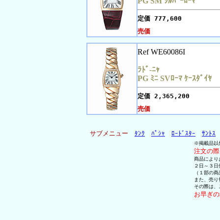
PG SM ｼﾙﾊﾞｰﾛｰﾏ
定価
777,600
売価
Ref WE60086I
ﾗﾄﾞ-ﾆｬ
PG ﾐﾆ SVﾛｰﾏ ｹｰｽﾀﾞｲﾔ
定価
2,365,200
売価
サブメニュー
ﾀﾝｸ
ﾊﾟｼｬ
ﾛｰﾄﾞｽﾀｰ
ｻﾝﾄｽ
※掲載品以
注文の際
商品により
２日～３日
（１部の商
また、売り
その際は、
お早ぎの