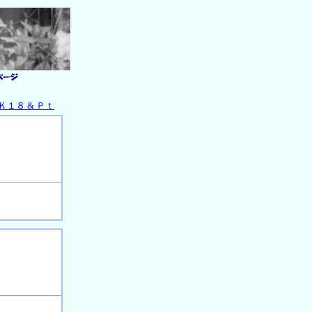
Ｋ１８ & Ｐｔ