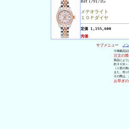
Ref 179171G
メテオライト
１０Ｐダイヤ
定価
1,155,600
売価
サブメニュー
ノ
※掲載品以
注文の際
商品により
約３０分～
（１部の商
また、売り
その際は、
お早ぎの