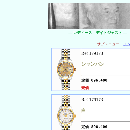
― レディース デイトジャスト ―
サブメニュー
ノ
Ref 179173
シャンパン
定価
896,400
売価
Ref 179173
白
定価
896,400